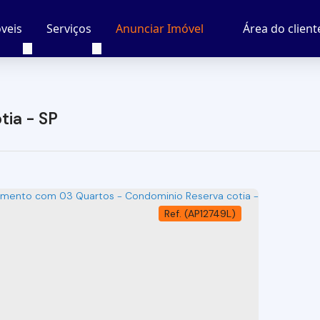
veis
Serviços
Área do client
Anunciar Imóvel
tia - SP
(AP12749L)