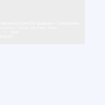
rtamento Com 03 Quartos - Condominio Reserva Cot
im Leonor
,
Cotia
,
São Paulo
,
Brasil
1
62m²
.800,00