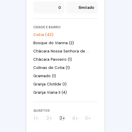
CIDADE E BAIRRO
Cotia (42)
Bosque do Vianna (2)
Chácara Nossa Senhora de Fátima Taboleiro Verde (1)
Chácara Pavoeiro (1)
Colinas de Cotia (1)
Gramado (1)
Granja Clotilde (1)
Granja Viana II (4)
Jardim Barro Branco (2)
Jardim Caiapiá (4)
QUARTOS
Jardim da Glória (5)
1+
2+
3+
4+
5+
Jardim Eliane (1)