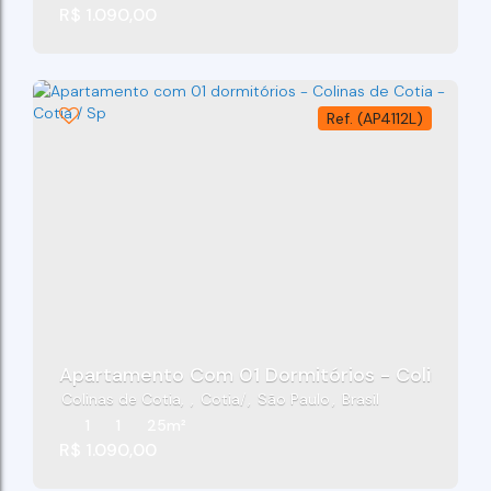
R$
1.090,00
(AP4112L)
Apartamento Com 01 Dormitórios - Colinas De 
Colinas de Cotia
,
Cotia
,
São Paulo
,
Brasil
1
1
25m²
R$
1.090,00