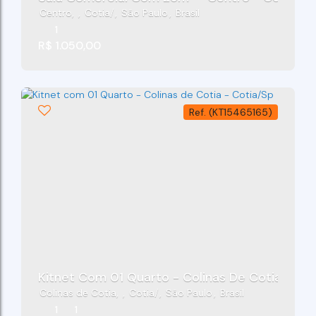
Centro
,
Cotia
,
São Paulo
,
Brasil
1
R$
1.050,00
(KT15465165)
Kitnet Com 01 Quarto - Colinas De Cotia - Co
Colinas de Cotia
,
Cotia
,
São Paulo
,
Brasil
1
1