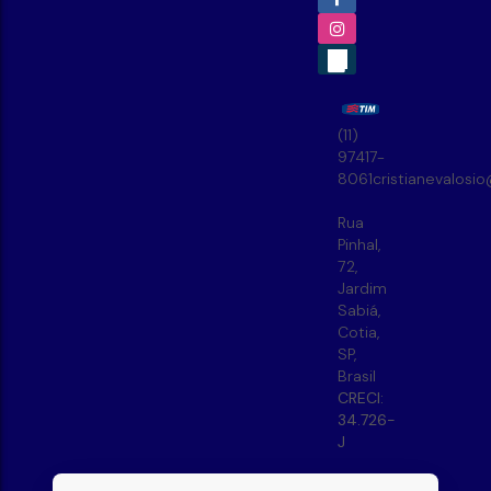
(11)
97417-
8061
cristianevalosi
Rua
Pinhal
,
72
,
Jardim
Sabiá
,
Cotia
,
SP
,
Brasil
CRECI:
34.726-
J