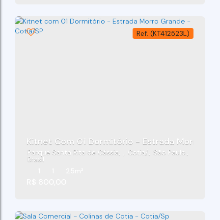
(KT412523L)
Kitnet Com 01 Dormitório - Estrada Morro Gra
Parque Santa Rita de Cássia
,
Cotia
,
São Paulo
,
Brasil
1
1
25m²
R$
800,00