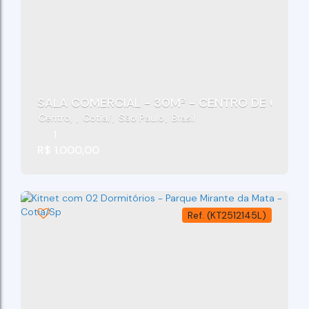
SALA COMERCIAL - 30M² - CENTRO DE C
Centro
,
Cotia
,
São Paulo
,
Brasil
1
R$
1.000,00
(KT2512145L)