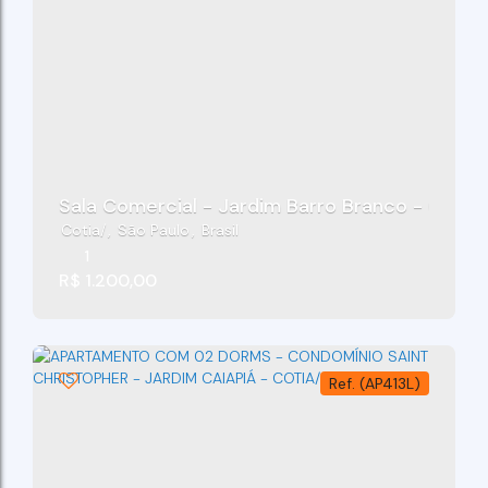
Sala Comercial - Jardim Barro Branco - Cotia
Cotia
,
São Paulo
,
Brasil
1
R$
1.200,00
(AP413L)