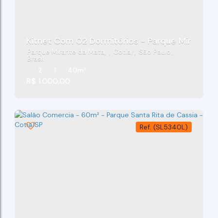
Kitnet Com 02 Dormitórios - Parque Mirante 
Parque Mirante da Mata
,
Cotia
,
São Paulo
,
Brasil
2
1
40m²
R$
1.000,00
(SL5340L)