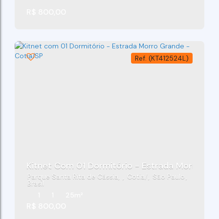
R$
800,00
(KT412524L)
Kitnet Com 01 Dormitório - Estrada Morro Gra
Parque Santa Rita de Cássia
,
Cotia
,
São Paulo
,
Brasil
1
1
25m²
R$
800,00