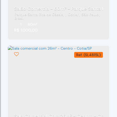
Salão Comercia - 60m² - Parque Santa Rita De
Parque Santa Rita de Cássia
,
Cotia
,
São Paulo
,
Brasil
1
60m²
R$
1.000,00
(SL4815L)
Sala Comercial Com 26m² - Centro - Cotia/SP