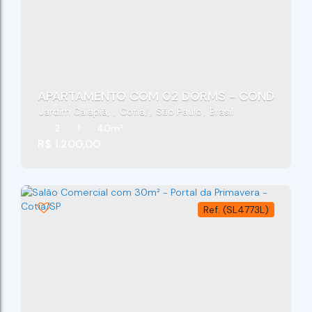
APARTAMENTO COM 02 DORMS - CONDOMÍNIO S
Jardim Caiapiá
,
Cotia
,
São Paulo
,
Brasil
2
1
40m²
R$
1.200,00
(SL4773L)