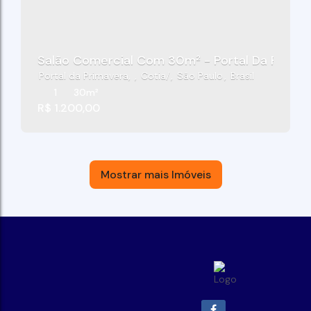
Salão Comercial Com 30m² - Portal Da Primav
Portal da Primavera
,
Cotia
,
São Paulo
,
Brasil
1
30m²
R$
1.200,00
Mostrar mais Imóveis