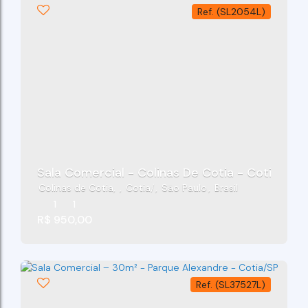
(SL2054L)
Sala Comercial - Colinas De Cotia - Cotia/Sp
Colinas de Cotia
,
Cotia
,
São Paulo
,
Brasil
1
1
R$
950,00
(SL37527L)