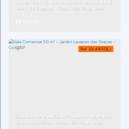
Kitnet Com 01 Dormitório - Jardim Do Engenh
Jardim do Engenho
,
Cotia
,
São Paulo
,
Brasil
1
1
R$
800,00
(SL416512L)
Sala Comercial 50 M² - Jardim Lavapes Das G
Jardim Nova Cotia
,
Cotia
,
São Paulo
,
Brasil