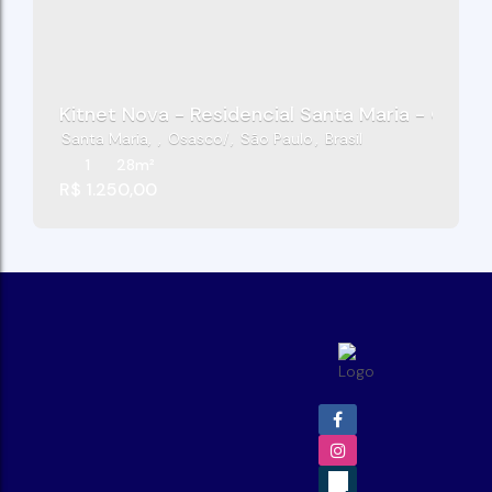
Kitnet Nova - Residencial Santa Maria - Osas
Santa Maria
,
Osasco
,
São Paulo
,
Brasil
1
28m²
R$
1.250,00