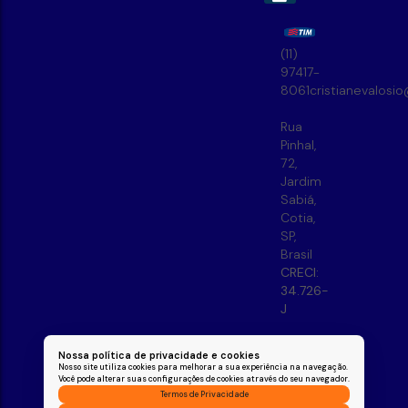
(11)
97417-
8061
cristianevalosi
Rua
Pinhal
,
72
,
Jardim
Sabiá
,
Cotia
,
SP
,
Brasil
CRECI:
34.726-
J
Nossa política de privacidade e cookies
Nosso site utiliza cookies para melhorar a sua experiência na navegação.
Você pode alterar suas configurações de cookies através do seu navegador.
Termos de Privacidade