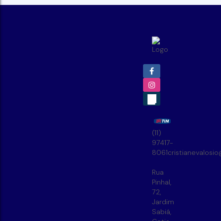
(11)
97417-
8061
cristianevalosi
Rua
Pinhal
,
72
,
Jardim
Sabiá
,