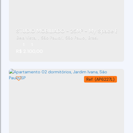
STUDIO MOBILIADO - 25M² - My Sp
Bela Vista
,
São Paulo
,
São Paulo
,
Brasil
1
1
R$
2.100,00
(AP6227L)