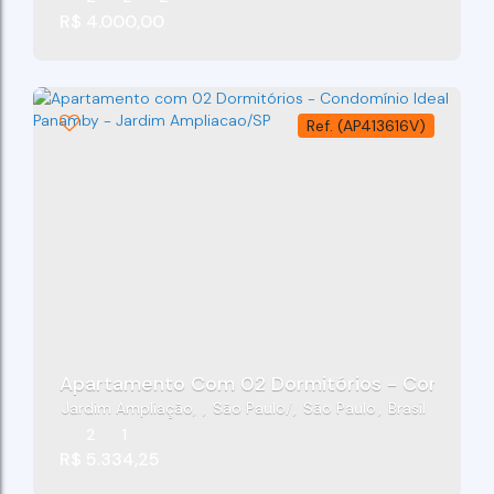
R$
4.000,00
(AP413616V)
Apartamento Com 02 Dormitórios - Condomíni
Jardim Ampliação
,
São Paulo
,
São Paulo
,
Brasil
2
1
R$
5.334,25