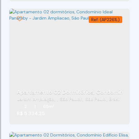
(AP2261L)
Apartamento 02 Dormitórios, Condomínio Idea
Jardim Ampliação
,
São Paulo
,
São Paulo
,
Brasil
2
1
65m²
R$
5.334,25