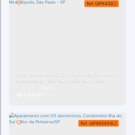
(AP6432L)
Mirandópolis
,
São Paulo
,
São Paulo
,
Brasil
1
1
75m²
R$
5.638,52
(AP463454L)