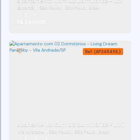
Apartamento Com 02 Dormitórios - Condomíni
Butantã
,
São Paulo
,
São Paulo
,
Brasil
2
1
R$
3.643,00
(AP348451L)
Apartamento Com 02 Dormitórios - Living Dr
Vila Andrade
,
São Paulo
,
São Paulo
,
Brasil
2
2
2