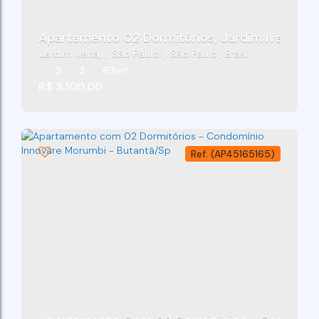
Apartamento 02 Dormitórios, Jardim Ivana, Sã
Jardim Ivana
,
São Paulo
,
São Paulo
,
Brasil
2
2
67m²
R$
3.100,00
(AP45165165)