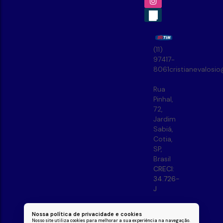
(11)
97417-
8061
cristianevalosi
Rua
Pinhal
,
72
,
Jardim
Sabiá
,
Cotia
,
SP
,
Brasil
CRECI:
34.726-
J
Nossa política de privacidade e cookies
Nosso site utiliza cookies para melhorar a sua experiência na navegação.