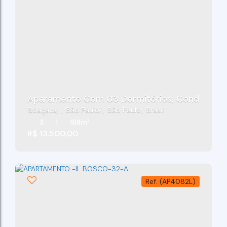
Aparamento Com 03 Dormitórios, Condomínio Il
Boaçava
,
São Paulo
,
São Paulo
,
Brasil
3
1
168m²
R$
13.500,00
(AP4082L)