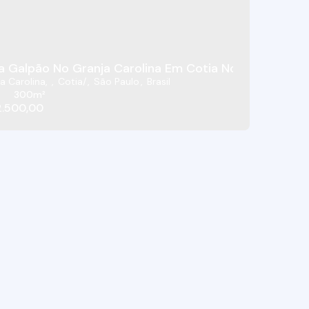
a Galpão No Granja Carolina Em Cotia Novo
a Carolina
,
Cotia
,
São Paulo
,
Brasil
300m²
2.500,00