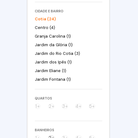
CIDADE E BAIRRO
Cotia (24)
Centro (4)
Granja Carolina (1)
Jardim da Glória (1)
Jardim do Rio Cotia (3)
Jardim dos Ipês (1)
Jardim Eliane (1)
Jardim Fontana (1)
Jardim Ísis (1)
Jardim Japão (Caucaia do Alto) (1)
QUARTOS
Jardim Passárgada I (2)
1+
2+
3+
4+
5+
Jardim Sabiá (1)
Outeiro de Passárgada (1)
BANHEIROS
Parque Alexandre (1)
1+
2+
3+
4+
5+