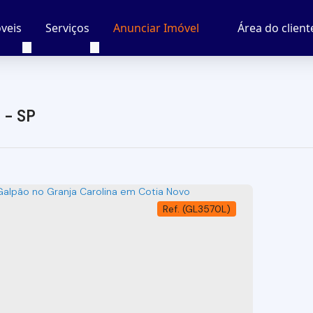
veis
Serviços
Área do client
Anunciar Imóvel
 - SP
(GL3570L)