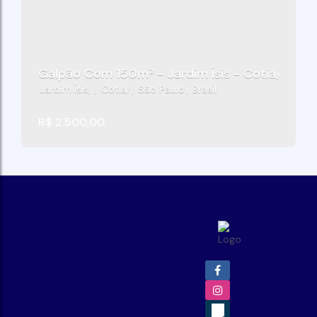
Galpão Com 150m² - Jardim Ísis - Cotia/SP
Jardim Ísis
,
Cotia
,
São Paulo
,
Brasil
R$
2.500,00