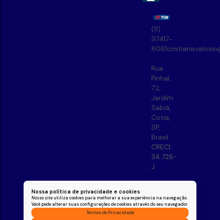
(11)
97417-
8061
cristianevalosi
Rua
Pinhal
,
72
,
Jardim
Sabiá
,
Cotia
,
SP
,
Brasil
CRECI:
34.726-
J
Nossa política de privacidade e cookies
Nosso site utiliza cookies para melhorar a sua experiência na navegação.
Você pode alterar suas configurações de cookies através do seu navegador.
Termos de Privacidade