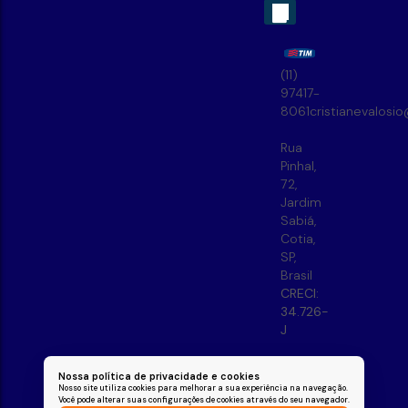
(11)
97417-
8061
cristianevalosi
Rua
Pinhal
,
72
,
Jardim
Sabiá
,
Cotia
,
SP
,
Brasil
CRECI:
34.726-
J
Nossa política de privacidade e cookies
Nosso site utiliza cookies para melhorar a sua experiência na navegação.
Você pode alterar suas configurações de cookies através do seu navegador.