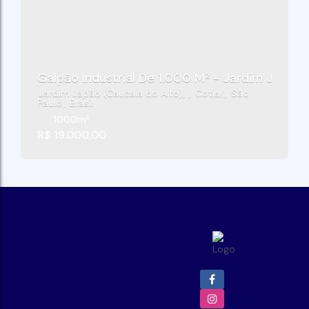
Galpão Industrial De 1.000 M² - Jardim Japão 
Jardim Japão (Caucaia do Alto)
,
Cotia
,
São
Paulo
,
Brasil
1000m²
R$
19.000,00