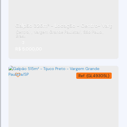
Galpão 326m² - Locação - Centro- Vargem Gr
Centro
,
Vargem Grande Paulista
,
São Paulo
,
Brasil
2
R$
5.000,00
(GL49305L)