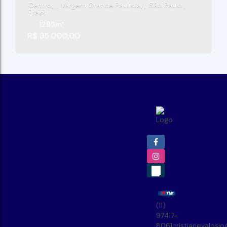
Centro
,
Vargem Grande Paulista
,
São Paulo
,
Brasil
1295m²
R$
35.000,00
(11)
97417-
8061
cristianevalosi