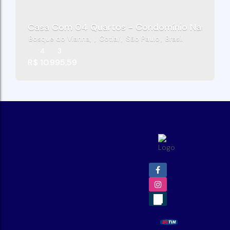
Casa Com 04 Quartos - Condomínio Nascente 
Bosque do Vianna
,
Cotia
,
São Paulo
,
Brasil
4
3
R$
10.995,59