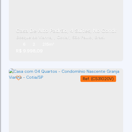
Casa De Alto Padrão, 4 Suítes, No Condomínio
Bosque do Vianna
,
Cotia
,
São Paulo
,
Brasil
6
2
215m²
R$
9.998,09
(CS31020V)