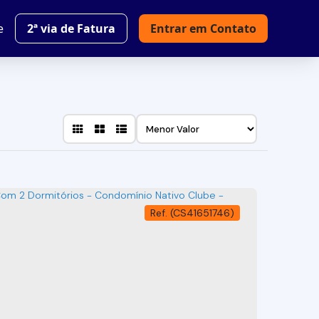
e
2ª via de Fatura
Entrar em Contato
(CS41651746)