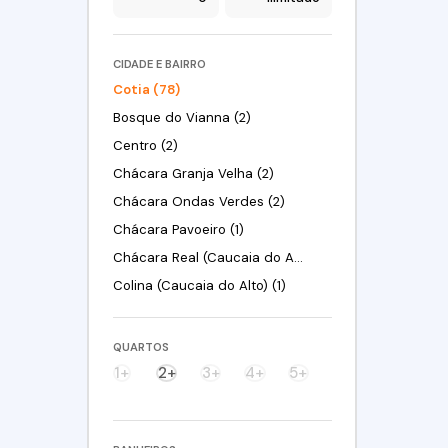
CIDADE E BAIRRO
Cotia (78)
Bosque do Vianna (2)
Centro (2)
Chácara Granja Velha (2)
Chácara Ondas Verdes (2)
Chácara Pavoeiro (1)
Chácara Real (Caucaia do Alto) (2)
Colina (Caucaia do Alto) (1)
Granja Viana (4)
Granja Viana II (3)
QUARTOS
Horizontal Park (1)
1+
2+
3+
4+
5+
Jardim Adelina (1)
Jardim Barro Branco (1)