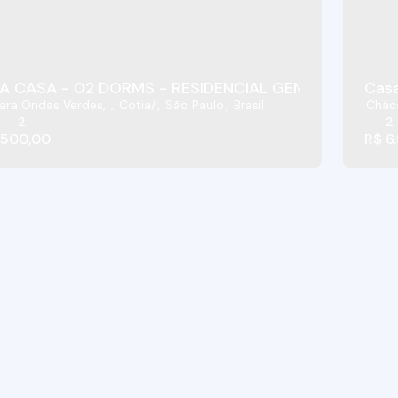
LINDA CASA - 02 DORMS - RESIDENCIAL GENESIS - C
Casa
ara Ondas Verdes
,
Cotia
,
São Paulo
,
Brasil
Chác
2
2
.500,00
R$
6