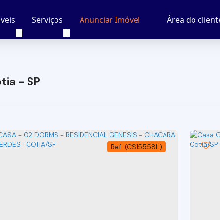
veis
Serviços
Área do client
Anunciar Imóvel
tia - SP
(CS15558L)