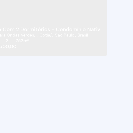
HACARA ONDAS VERDES -COTIA/SP
 Com 2 Dormitórios - Condomínio Nativo Clube - Co
ara Ondas Verdes
,
Cotia
,
São Paulo
,
Brasil
2
752m²
.500,00