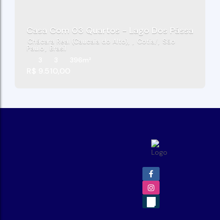
Casa Com 03 Quartos - Lago Dos Pássaros - 
Chácara Real (Caucaia do Alto)
,
Cotia
,
São
Paulo
,
Brasil
3
3
396m²
R$
9.510,00