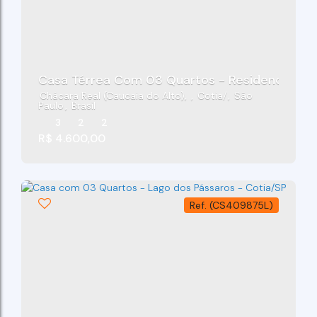
Casa Térrea Com 03 Quartos - Residencial La
Chácara Real (Caucaia do Alto)
,
Cotia
,
São
Paulo
,
Brasil
3
2
2
R$
4.600,00
(CS409875L)