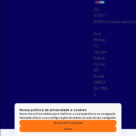
(11)
97417-
8061
cristianevalosi
Rua
Pinhal
,
72
,
Jardim
Sabiá
,
Cotia
,
SP
,
Brasil
CRECI:
34.726-
J
Nossa política de privacidade e cookies
Nosso site utiliza cookies para melhorar a sua experiência na navegação.
Você pode alterar suas configurações de cookies através do seu navegador.
Termos de Privacidade
Aceito