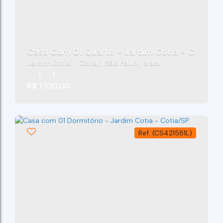
Casa Com 01 Quarto - Jardim Cotia - Cotia/S
Jardim Cotia
,
Cotia
,
São Paulo
,
Brasil
1
1
R$
1.100,00
(CS421581L)