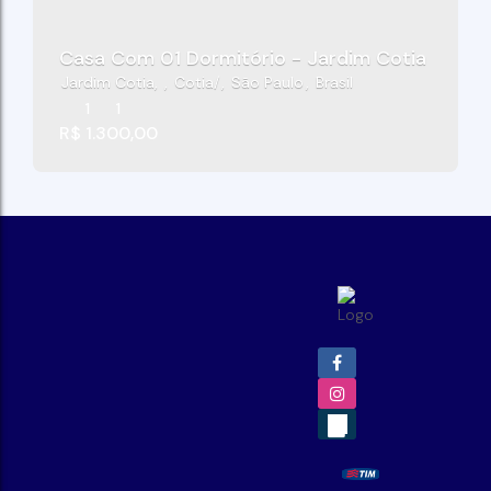
Casa Com 01 Dormitório - Jardim Cotia - Coti
Jardim Cotia
,
Cotia
,
São Paulo
,
Brasil
1
1
R$
1.300,00