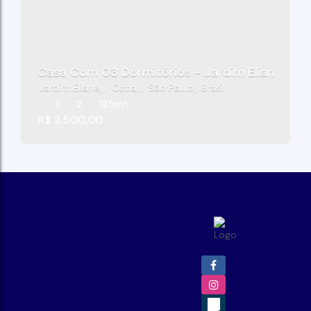
Casa Com 03 Dormitórios - Jardim Eliane - Co
Jardim Eliane
,
Cotia
,
São Paulo
,
Brasil
3
2
125m²
R$
2.500,00