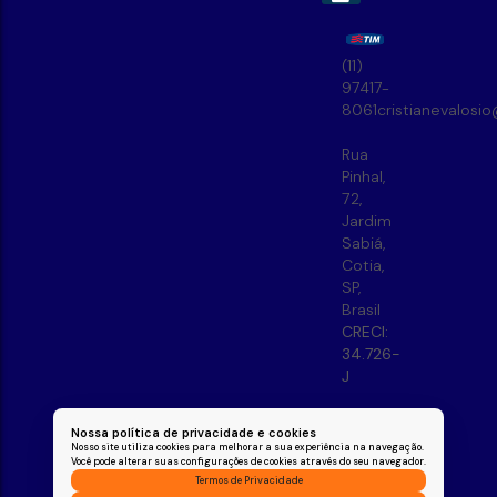
(11)
97417-
8061
cristianevalosi
Rua
Pinhal
,
72
,
Jardim
Sabiá
,
Cotia
,
SP
,
Brasil
CRECI:
34.726-
J
Nossa política de privacidade e cookies
Nosso site utiliza cookies para melhorar a sua experiência na navegação.
Você pode alterar suas configurações de cookies através do seu navegador.
Termos de Privacidade