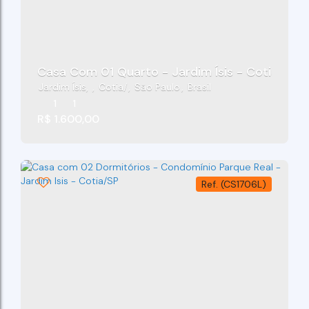
Casa Com 01 Quarto - Jardim Ísis - Cotia/SP
Jardim Ísis
,
Cotia
,
São Paulo
,
Brasil
1
1
R$
1.600,00
(CS1706L)