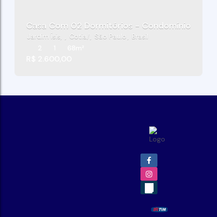
Casa Com 02 Dormitórios - Condomínio Parque 
Jardim Ísis
,
Cotia
,
São Paulo
,
Brasil
2
1
68m²
R$
2.600,00