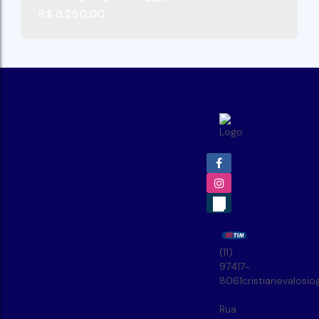
R$
8.250,00
(11)
97417-
8061
cristianevalosi
Rua