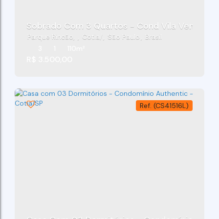
Parque Rincão
,
Cotia
,
São Paulo
,
Brasil
3
1
110m²
R$
3.500,00
(CS41516L)