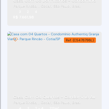
Casa Com 03 Dormitórios - Condo
Parque Rincão
,
Cotia
,
São Paulo
,
Brasil
3
2
4
R$
7.661,98
(CS478798L)
Casa Com 04 Quartos - Condomínio Authentiq 
Parque Rincão
,
Cotia
,
São Paulo
,
Brasil
4
3
2 ~ 4
212m²