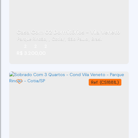
Casa Com 02 Dormitórios - Vila Veneto - Cot
Parque Rincão
,
Cotia
,
São Paulo
,
Brasil
2
2
2
R$
3.200,00
(CS1881L)