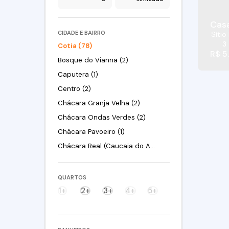
CIDADE E BAIRRO
Sítio
3
Cotia (78)
R$
5
Bosque do Vianna (2)
Caputera (1)
Centro (2)
Chácara Granja Velha (2)
Chácara Ondas Verdes (2)
Chácara Pavoeiro (1)
Chácara Real (Caucaia do Alto) (2)
Colina (Caucaia do Alto) (1)
Granja Viana (4)
QUARTOS
Granja Viana II (3)
1+
2+
3+
4+
5+
Horizontal Park (1)
Jardim Adelina (1)