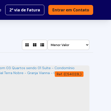
e
2ª via de Fatura
Entrar em Contato
(CS4023L)