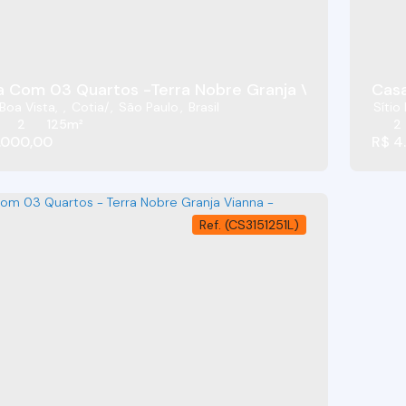
 Com 03 Quartos -Terra Nobre Granja Vianna - Coti
 Boa Vista
,
Cotia
,
São Paulo
,
Brasil
Sítio
2
125m²
2
.000,00
R$
4.
(CS3151251L)