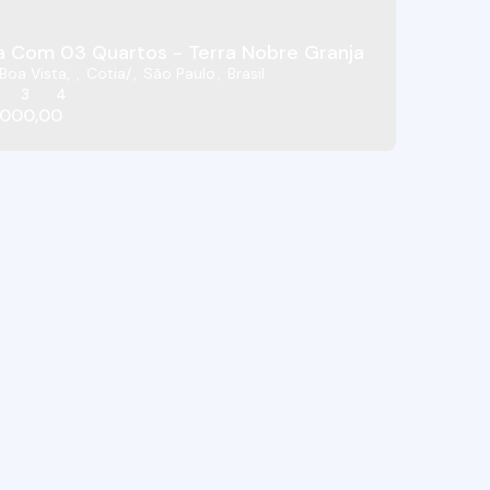
Casa Com 03 Quartos - Terra
 Boa Vista
,
Cotia
,
São Paulo
,
Brasil
3
4
.000,00