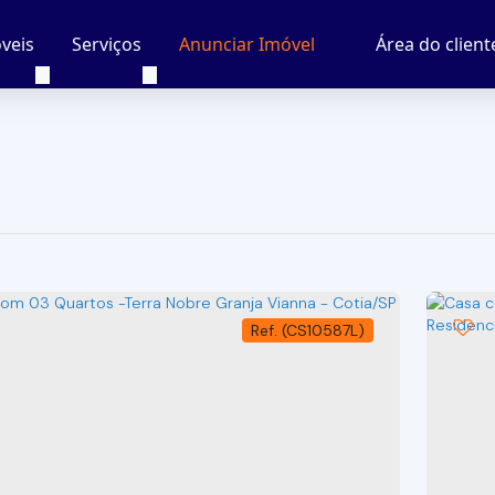
veis
Serviços
Área do client
Anunciar Imóvel
(CS10587L)