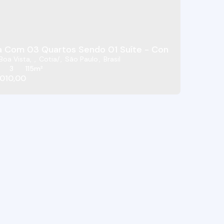
a/SP
Casa Com 03 Quartos Sendo 
 Boa Vista
,
Cotia
,
São Paulo
,
Brasil
3
115m²
010,00