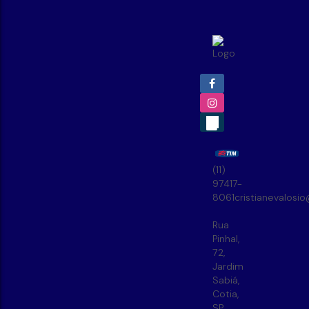
(11)
97417-
8061
cristianevalosi
Rua
Pinhal
,
72
,
Jardim
Sabiá
,
Cotia
,
SP
,