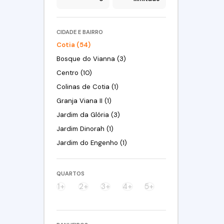
CIDADE E BAIRRO
Cotia (54)
Bosque do Vianna (3)
Centro (10)
Colinas de Cotia (1)
Granja Viana II (1)
Jardim da Glória (3)
Jardim Dinorah (1)
Jardim do Engenho (1)
Jardim Eliane (1)
Jardim Ísis (1)
QUARTOS
Jardim Lambreta (9)
1+
2+
3+
4+
5+
Jardim Nomura (2)
Jardim Sabiá (3)