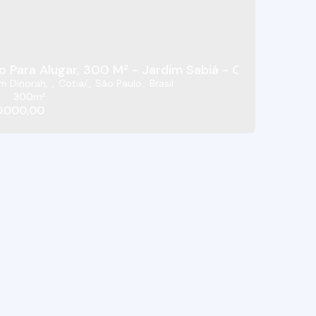
o Para Alugar, 300 M² - Jardim Sabiá - Cotia/SP
im Dinorah
,
Cotia
,
São Paulo
,
Brasil
300m²
0.000,00