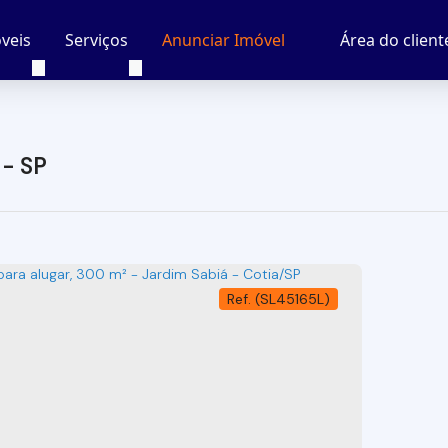
veis
Serviços
Área do client
Anunciar Imóvel
 - SP
(SL45165L)