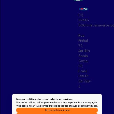
(11)
97417-
8061
cristianevalosi
Rua
Pinhal
,
72
,
Jardim
Sabiá
,
Cotia
,
SP
,
Brasil
CRECI:
34.726-
J
Nossa política de privacidade e cookies
Nosso site utiliza cookies para melhorar a sua experiência na navegação.
Você pode alterar suas configurações de cookies através do seu navegador.
Termos de Privacidade