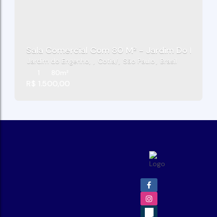
Sala Comercial Com 80 M² - Jardim Do Engenh
Jardim do Engenho
,
Cotia
,
São Paulo
,
Brasil
1
80m²
R$
1.500,00