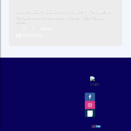
Kitnet Com 02 Dormitórios - Parque Mirante 
Parque Mirante da Mata
,
Cotia
,
São Paulo
,
Brasil
2
1
40m²
R$
1.000,00