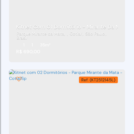
Kitnet Com 01 Dormitório - Mirante Da Mata- 
Parque Mirante da Mata
,
Cotia
,
São Paulo
,
Brasil
1
1
35m²
R$
690,00
(KT2512145L)