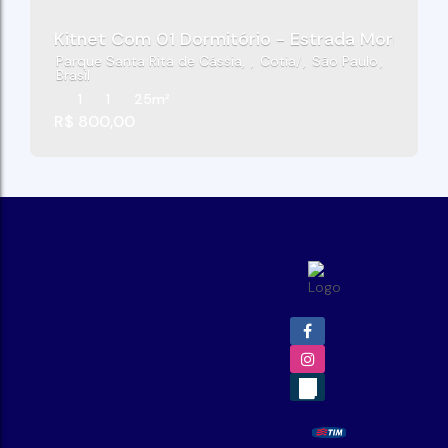
Kitnet Com 01 Dormitório - Estrada Morro Gra
Parque Santa Rita de Cássia
,
Cotia
,
São Paulo
,
Brasil
1
1
25m²
R$
800,00