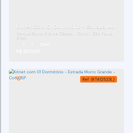
Kitnet Com 01 Dormitório - Estrada Morro Gra
Parque Santa Rita de Cássia
,
Cotia
,
São Paulo
,
Brasil
1
1
25m²
R$
800,00
(KT412523L)