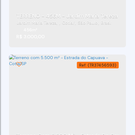
TERRENO - 456M - Jardim Maria Tereza - COT
Jardim Maria Tereza
,
Cotia
,
São Paulo
,
Brasil
456m²
R$
3.000,00
(TR37456593)