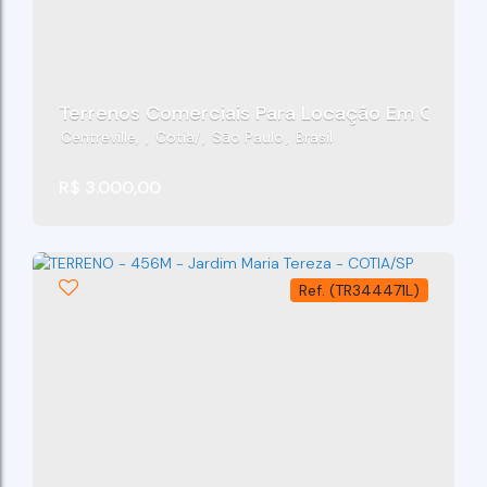
Centreville
,
Cotia
,
São Paulo
,
Brasil
R$
3.000,00
(TR344471L)