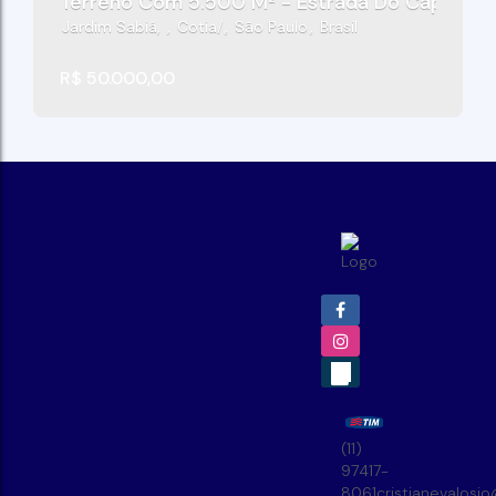
Terreno Com 5.500 M² - Estrada Do Capuava 
Jardim Sabiá
,
Cotia
,
São Paulo
,
Brasil
R$
50.000,00
(11)
97417-
8061
cristianevalosi