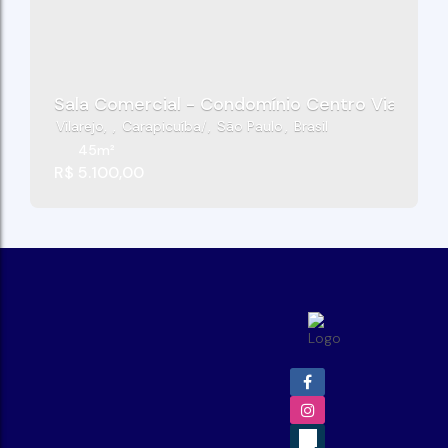
Sala Comercial - Condomínio Centro Viana Cen
Vilarejo
,
Carapicuíba
,
São Paulo
,
Brasil
45m²
R$
5.100,00