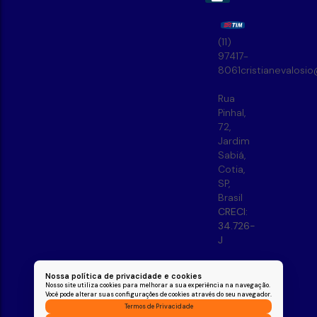
(11)
97417-
8061
cristianevalosi
Rua
Pinhal
,
72
,
Jardim
Sabiá
,
Cotia
,
SP
,
Brasil
CRECI:
34.726-
J
Nossa política de privacidade e cookies
Nosso site utiliza cookies para melhorar a sua experiência na navegação.
Você pode alterar suas configurações de cookies através do seu navegador.
Termos de Privacidade