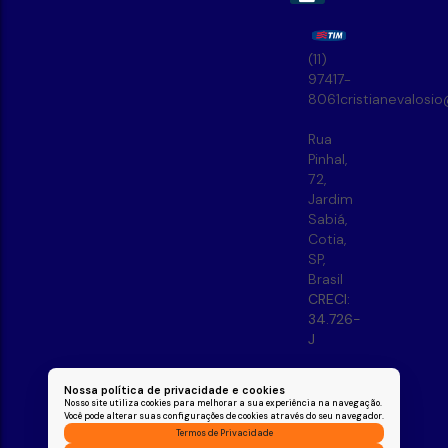
(11)
97417-
8061
cristianevalosi
Rua
Pinhal
,
72
,
Jardim
Sabiá
,
Cotia
,
SP
,
Brasil
CRECI:
34.726-
J
Nossa política de privacidade e cookies
Nosso site utiliza cookies para melhorar a sua experiência na navegação.
Você pode alterar suas configurações de cookies através do seu navegador.
Termos de Privacidade