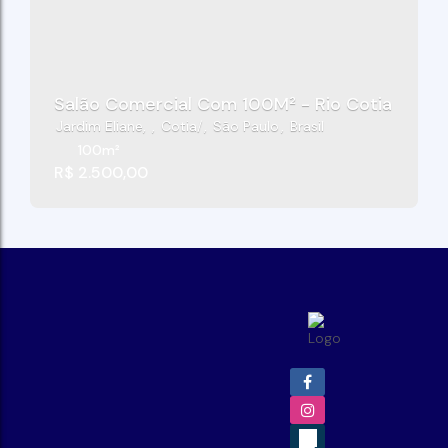
Salão Comercial Com 100M² - Rio Cotia - Cot
Jardim Eliane
,
Cotia
,
São Paulo
,
Brasil
100m²
R$
2.500,00