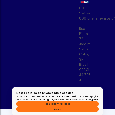
(11)
97417-
8061
cristianevalosi
Rua
Pinhal
,
72
,
Jardim
Sabiá
,
Cotia
,
SP
,
Brasil
CRECI:
34.726-
J
Nossa política de privacidade e cookies
Nosso site utiliza cookies para melhorar a sua experiência na navegação.
Você pode alterar suas configurações de cookies através do seu navegador.
Termos de Privacidade
Aceito