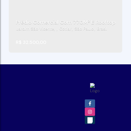
Prédio Comercial Com 770M² E Rooftop Exclusi
Jardim São Vicente
,
Cotia
,
São Paulo
,
Brasil
R$
32.500,00