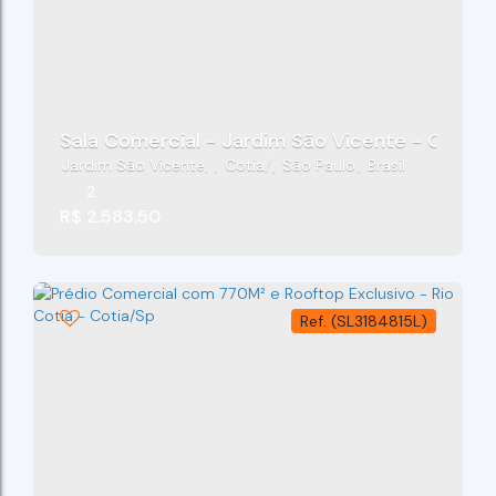
Sala Comercial - Jardim São Vicente - Cotia/
Jardim São Vicente
,
Cotia
,
São Paulo
,
Brasil
2
R$
2.583,50
(SL3184815L)