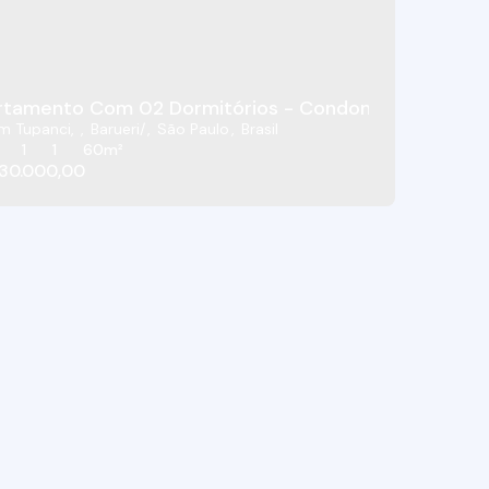
tamento Com 02 Dormitórios - Condomínio Flor Da T
im Tupanci
,
Barueri
,
São Paulo
,
Brasil
1
1
60m²
30.000,00