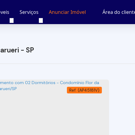
veis
Serviços
Área do client
Anunciar Imóvel
rueri - SP
(AP45181V)