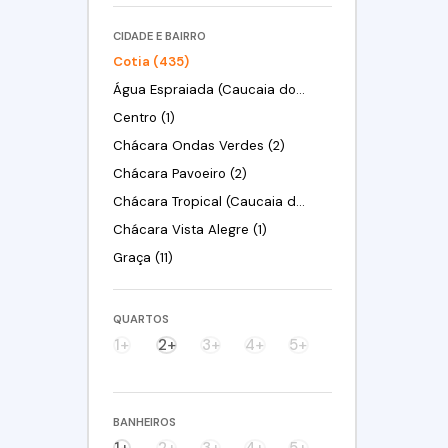
CIDADE E BAIRRO
Cotia (435)
Água Espraiada (Caucaia do Alto) (1)
Centro (1)
Chácara Ondas Verdes (2)
Chácara Pavoeiro (2)
Chácara Tropical (Caucaia do Alto) (1)
Chácara Vista Alegre (1)
Graça (11)
Gramado (1)
Granja Clotilde (7)
QUARTOS
Granja Viana (4)
1+
2+
3+
4+
5+
Granja Viana II (3)
Jardim Arco-Íris (2)
BANHEIROS
Jardim Barbacena (2)
1+
2+
3+
4+
5+