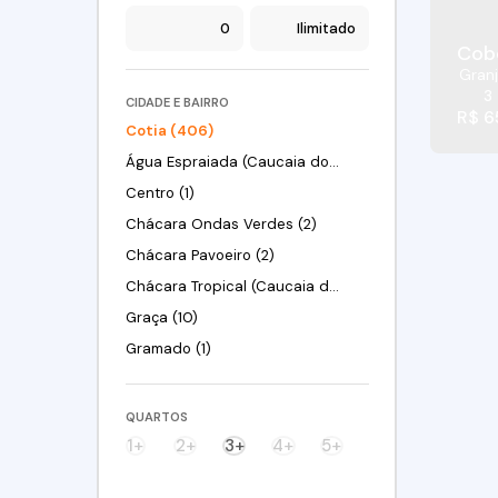
Cobe
Granj
3
CIDADE E BAIRRO
R$
6
Cotia (406)
Água Espraiada (Caucaia do Alto) (1)
Centro (1)
Chácara Ondas Verdes (2)
Chácara Pavoeiro (2)
Chácara Tropical (Caucaia do Alto) (1)
Graça (10)
Gramado (1)
Granja Clotilde (7)
Granja Viana (4)
QUARTOS
Granja Viana II (3)
1+
2+
3+
4+
5+
Jardim Arco-Íris (2)