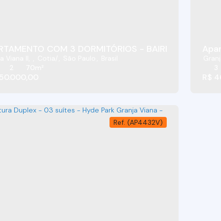
RTAMENTO COM 3 DORMITÓRIOS - BAIRRO GRANJA VIA
Apar
a Viana II
,
Cotia
,
São Paulo
,
Brasil
Granj
2
70m²
3
50.000,00
R$
4
(AP4432V)