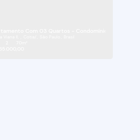
NA II - COTIA/SP
tamento Com 03 Quartos - Condomínio Altos Da Rapo
a Viana II
,
Cotia
,
São Paulo
,
Brasil
2
70m²
65.000,00