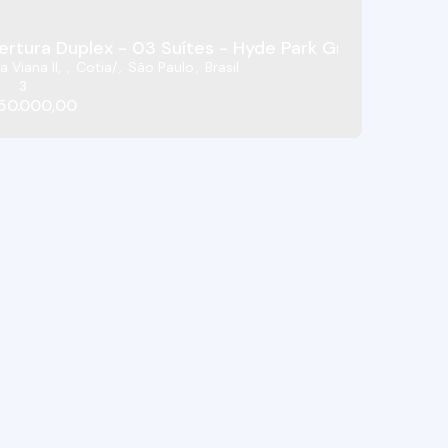
rtura Duplex - 03 Suítes - Hyde Park Granja Viana -
a Viana II
,
Cotia
,
São Paulo
,
Brasil
3
50.000,00