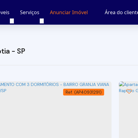
veis
Serviços
Área do client
Anunciar Imóvel
tia - SP
(AP40931291)