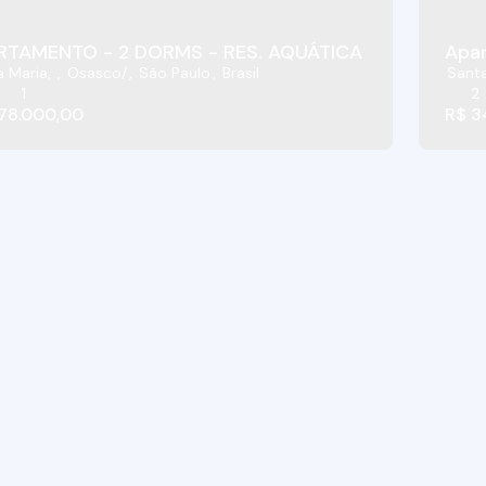
RTAMENTO - 2 DORMS - RES. AQUÁTICA - OSASCO/S
Apar
a Maria
,
Osasco
,
São Paulo
,
Brasil
Santa
1
2
78.000,00
R$
3