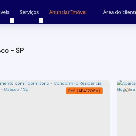
veis
Serviços
Área do client
Anunciar Imóvel
co - SP
(AP41206V)