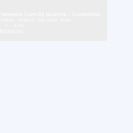
P
tamento Com 02 Quartos - Condomínio Villagio Eco
 Maria
,
Osasco
,
São Paulo
,
Brasil
1
47m²
40.000,00