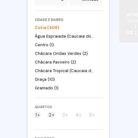
APA
CIDADE E BAIRRO
Sant
2
Cotia (406)
R$
2
Água Espraiada (Caucaia do Alto) (1)
Centro (1)
Chácara Ondas Verdes (2)
Chácara Pavoeiro (2)
Chácara Tropical (Caucaia do Alto) (1)
Graça (10)
Gramado (1)
Granja Clotilde (7)
Granja Viana (4)
QUARTOS
Granja Viana II (3)
1+
2+
3+
4+
5+
Jardim Arco-Íris (2)
Jardim Barbacena (2)