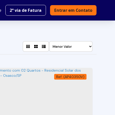
e
2ª via de Fatura
Entrar em Contato
(AP40350V)