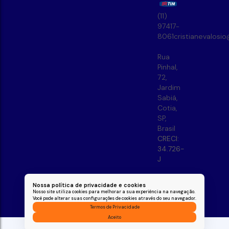
(11)
97417-
8061
cristianevalosi
Rua
Pinhal
,
72
,
Jardim
Sabiá
,
Cotia
,
SP
,
Brasil
CRECI:
34.726-
J
Nossa política de privacidade e cookies
Nosso site utiliza cookies para melhorar a sua experiência na navegação.
Você pode alterar suas configurações de cookies através do seu navegador.
Termos de Privacidade
Aceito