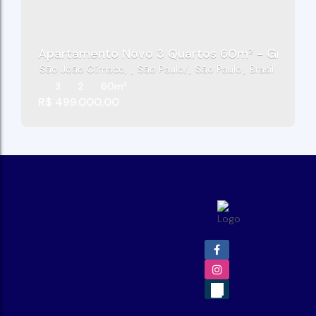
Apartamento Novo 3 Quartos 60m² - Gran Ka
São João Clímaco
,
São Paulo
,
São Paulo
,
Brasil
3
2
60m²
R$
499.000,00