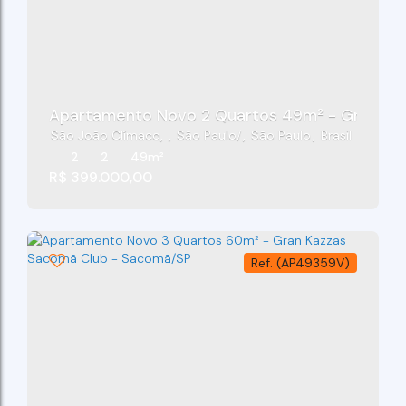
Apartamento Novo 2 Quartos 49m² - Gran Ka
São João Clímaco
,
São Paulo
,
São Paulo
,
Brasil
2
2
49m²
R$
399.000,00
(AP49359V)