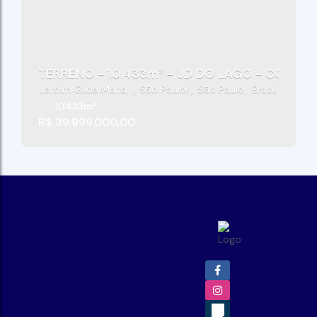
TERRENO - 10.433m² - JD DO LAGO - COTIA/S
Jardim Gilda Maria
,
São Paulo
,
São Paulo
,
Brasil
10433m²
R$
39.999.000,00