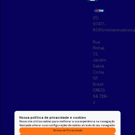
(11)
97417-
8061
cristianevalosi
Rua
Pinhal
,
72
,
Jardim
Sabiá
,
Cotia
,
SP
,
Brasil
CRECI:
34.726-
J
Nossa política de privacidade e cookies
Nosso site utiliza cookies para melhorar a sua experiência na navegação.
Você pode alterar suas configurações de cookies através do seu navegador.
Termos de Privacidade