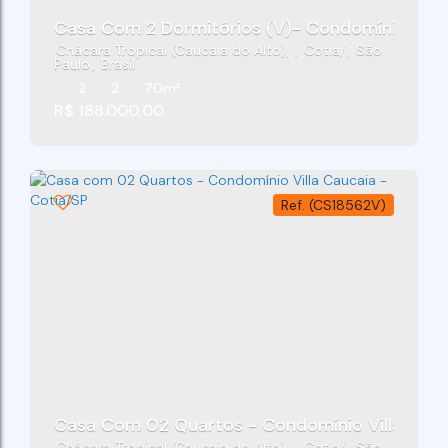
Casa Com 2 Dormitórios (V)- Condomínio Reside
Chácara Tropical (Caucaia do Alto)
,
Cotia
,
São
Paulo
,
Brasil
2
2
70m²
R$
188.000,00
(CS18562V)
Casa Com 02 Quartos - Condomínio Villa Cauc
Chácara Tropical (Caucaia do Alto)
,
Cotia
,
São