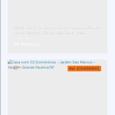
Casa Com 01 Dormitório - Jardim Sandra - Co
Jardim Sandra
,
Cotia
,
São Paulo
,
Brasil
1
1
R$
75.000,00
(CS41561651)