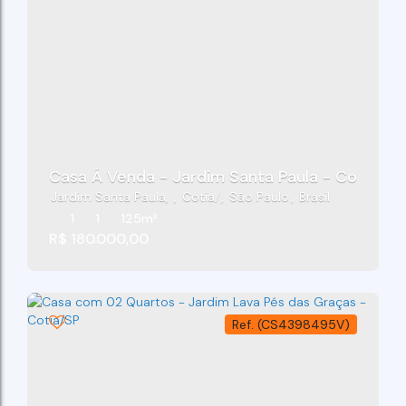
Casa Á Venda - Jardim Santa Paula - Cotia/SP
Jardim Santa Paula
,
Cotia
,
São Paulo
,
Brasil
1
1
125m²
R$
180.000,00
(CS4398495V)