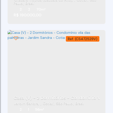
Paulo
,
Brasil
2
2
70m²
R$
190.000,00
(CS472529V)
Casa (V) - 2 Dormitórios - Condomínio Vila Da
Jardim Sandra
,
Cotia
,
São Paulo
,
Brasil
2
1
56m²