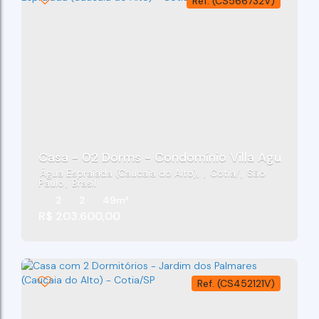
(CS566732V)
Casa - 02 Dorms - Condomínio Villa Aguassaí 0
Água Espraiada (Caucaia do Alto)
,
Cotia
,
São
Paulo
,
Brasil
2
2
49m²
R$
203.600,00
(CS452121V)