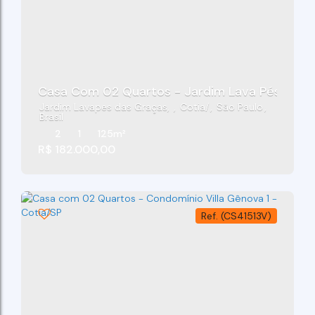
Casa Com 02 Quartos - Jardim Lava Pés Das G
Jardim Lavapes das Graças
,
Cotia
,
São Paulo
,
Brasil
2
1
125m²
R$
182.000,00
(CS41513V)