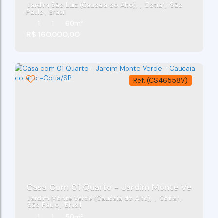
Jardim São Luiz (Caucaia do Alto)
,
Cotia
,
São
Paulo
,
Brasil
1
1
60m²
R$
160.000,00
(CS46558V)
Casa Com 01 Quarto - Jardim Monte Verde - C
Jardim Monte Verde (Caucaia do Alto)
,
Cotia
,
São Paulo
,
Brasil
1
1
50m²