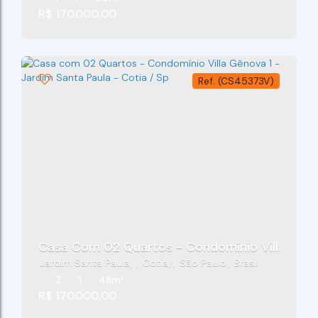
R$
170.000,00
(CS45373V)
Jardim Santa Paula
,
Cotia
,
São Paulo
,
Brasil
2
1
48m²
R$
170.000,00