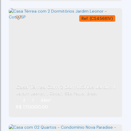
(CS45681V)
Casa Térrea Com 2 Dormitórios Jardim Leonor
Jardim Leonor
,
Cotia
,
São Paulo
,
Brasil
2
1
48m²
R$
170.000,00