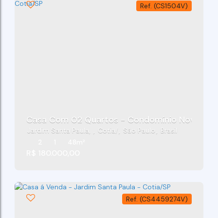
(CS1504V)
Casa Com 02 Quartos - Condomínio Nova Para
Jardim Santa Paula
,
Cotia
,
São Paulo
,
Brasil
2
1
48m²
R$
180.000,00
(CS4459274V)