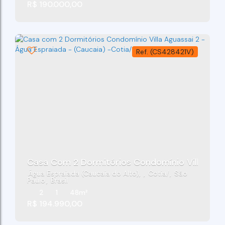
R$
190.000,00
(CS428421V)
Casa Com 2 Dormitórios Condomínio Villa Agua
Água Espraiada (Caucaia do Alto)
,
Cotia
,
São
Paulo
,
Brasil
2
1
48m²
R$
194.990,00