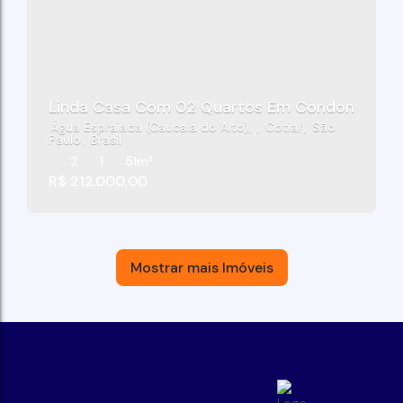
Linda Casa Com 02 Quartos Em Condomínio Resi
Água Espraiada (Caucaia do Alto)
,
Cotia
,
São
Paulo
,
Brasil
2
1
51m²
R$
212.000,00
Mostrar mais Imóveis