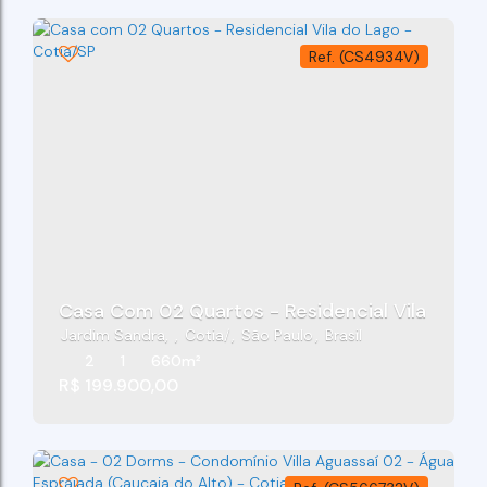
(CS4934V)
Casa Com 02 Quartos - Residencial Vila Do La
Jardim Sandra
,
Cotia
,
São Paulo
,
Brasil
2
1
660m²
R$
199.900,00