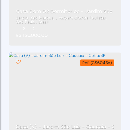
Casa Com 02 Dormitórios - Jardim São Marco
Jardim São Marcos
,
Vargem Grande Paulista
,
São Paulo
,
Brasil
2
2
R$
150.000,00
(CS6043V)
Casa (V) - Jardim São Luiz - Caucaia - Cotia/