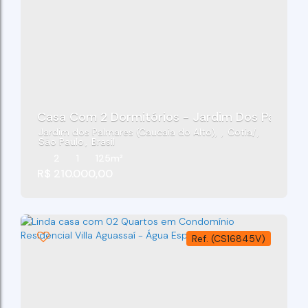
Casa Com 2 Dormitórios - Jardim Dos Palmares
Jardim dos Palmares (Caucaia do Alto)
,
Cotia
,
São Paulo
,
Brasil
2
1
125m²
R$
210.000,00
(CS16845V)