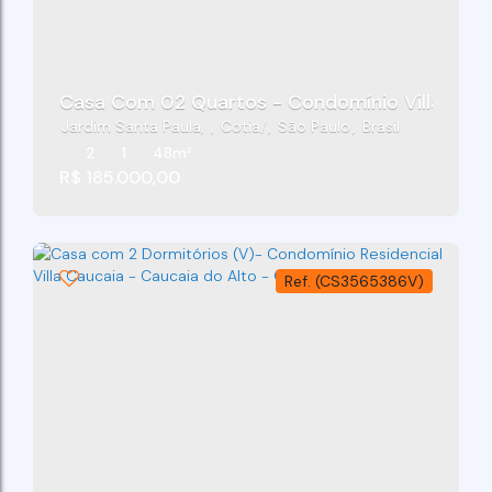
Casa Com 02 Quartos - Condomínio Villa Gêno
Jardim Santa Paula
,
Cotia
,
São Paulo
,
Brasil
2
1
48m²
R$
185.000,00
(CS3565386V)