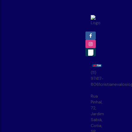
(11)
97417-
8061
cristianevalosi
Rua
Pinhal
,
72
,
Jardim
Sabiá
,
Cotia
,
SP
,