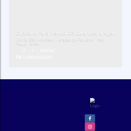
Chácara Para Venda 03 Quartos, Bragança Paul
Portal São Marcelo
,
Bragança Paulista
,
São
Paulo
,
Brasil
3
1
1200m²
R$
1.200.000,00