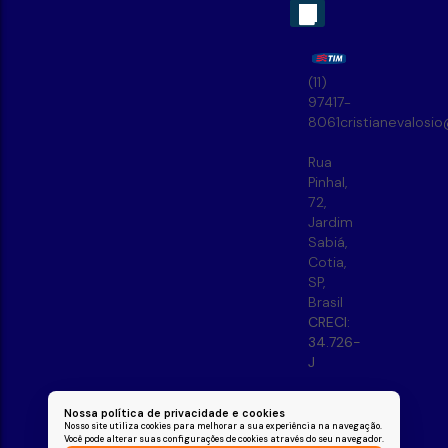
(11)
97417-
8061
cristianevalosi
Rua
Pinhal
,
72
,
Jardim
Sabiá
,
Cotia
,
SP
,
Brasil
CRECI:
34.726-
J
Nossa política de privacidade e cookies
Nosso site utiliza cookies para melhorar a sua experiência na navegação.
Você pode alterar suas configurações de cookies através do seu navegador.