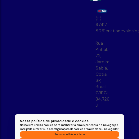
(11)
97417-
8061
cristianevalosi
Rua
Pinhal
,
72
,
Jardim
Sabiá
,
Cotia
,
SP
,
Brasil
CRECI:
34.726-
J
Nossa política de privacidade e cookies
Nosso site utiliza cookies para melhorar a sua experiência na navegação.
Você pode alterar suas configurações de cookies através do seu navegador.
Termos de Privacidade