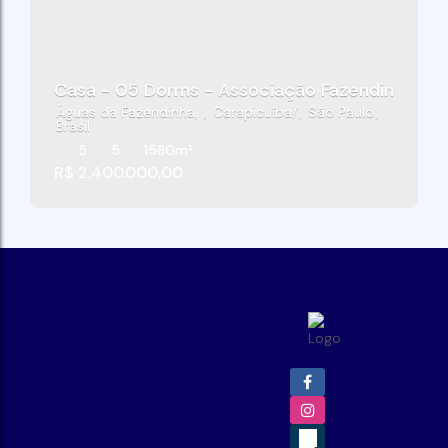
Casa - 05 Dorms - Associação Fazendinha - C
Águas da Fazendinha
,
Carapicuíba
,
São Paulo
,
Brasil
5
5
1580m²
R$
2.400.000,00