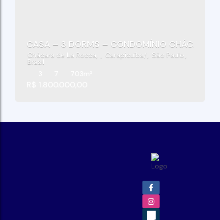
CASA – 3 DORMS – CONDOMÍNIO CHÁCARA S
Chácara de La Rocca
,
Carapicuíba
,
São Paulo
,
Brasil
3
7
703m²
R$
1.800.000,00