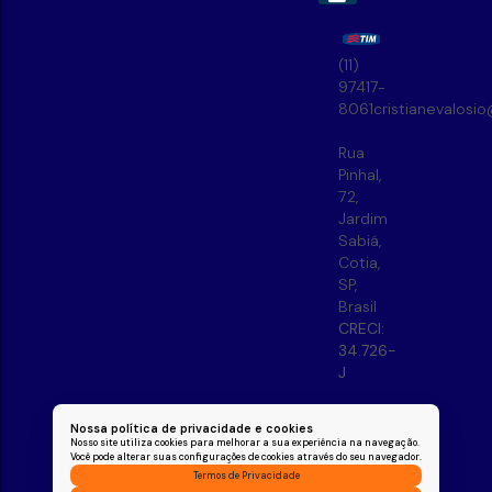
(11)
97417-
8061
cristianevalosi
Rua
Pinhal
,
72
,
Jardim
Sabiá
,
Cotia
,
SP
,
Brasil
CRECI:
34.726-
J
Nossa política de privacidade e cookies
Nosso site utiliza cookies para melhorar a sua experiência na navegação.
Você pode alterar suas configurações de cookies através do seu navegador.
Termos de Privacidade