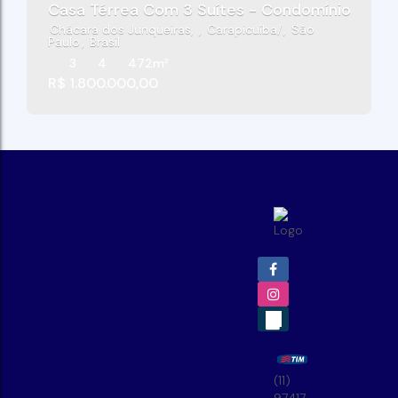
Casa Térrea Com 3 Suítes - Condomínio Villag
Chácara dos Junqueiras
,
Carapicuíba
,
São
Paulo
,
Brasil
3
4
472m²
R$
1.800.000,00
(11)