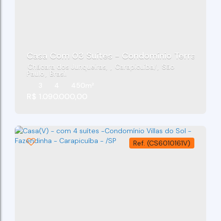
Chácara dos Junqueiras
,
Carapicuíba
,
São
Paulo
,
Brasil
3
4
450m²
R$
1.090.000,00
(CS6010161V)