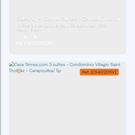
Casa(V) - Com 4 Suítes -Condomínio Villas Do 
Chácara dos Junqueiras
,
Carapicuíba
,
São
Paulo
,
Brasil
4
4
R$
1.160.000,00
(CS40205V)