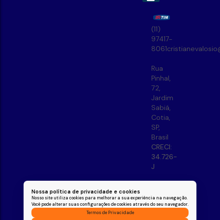
(11)
97417-
8061
cristianevalosi
Rua
Pinhal
,
72
,
Jardim
Sabiá
,
Cotia
,
SP
,
Brasil
CRECI:
34.726-
J
Nossa política de privacidade e cookies
Nosso site utiliza cookies para melhorar a sua experiência na navegação.
Você pode alterar suas configurações de cookies através do seu navegador.
Termos de Privacidade