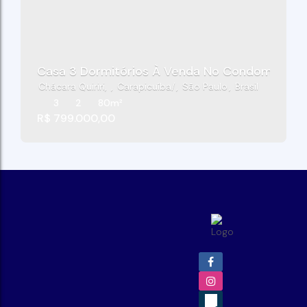
Casa 3 Dormitórios À Venda No Condomínio Es
Chácara Quiriri
,
Carapicuíba
,
São Paulo
,
Brasil
3
2
80m²
R$
799.000,00