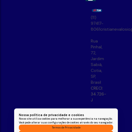
(11)
97417-
8061
cristianevalosi
Rua
Pinhal
,
72
,
Jardim
Sabiá
,
Cotia
,
SP
,
Brasil
CRECI:
34.726-
J
Nossa política de privacidade e cookies
Nosso site utiliza cookies para melhorar a sua experiência na navegação.
Você pode alterar suas configurações de cookies através do seu navegador.
Termos de Privacidade