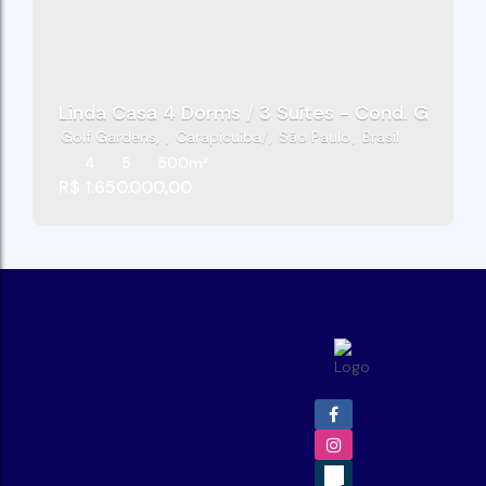
Linda Casa 4 Dorms / 3 Suíte
Golf Gardens
,
Carapicuíba
,
São Paulo
,
Brasil
4
5
500m²
R$
1.650.000,00