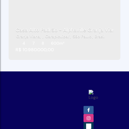
Casa Alto Padrão - Alphaville Granja Viana - G
Granja Viana
,
Carapicuíba
,
São Paulo
,
Brasil
4
7
8
600m²
R$
10.980.000,00