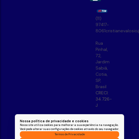
(11)
97417-
8061
cristianevalosi
Rua
Pinhal
,
72
,
Jardim
Sabiá
,
Cotia
,
SP
,
Brasil
CRECI:
34.726-
J
Nossa política de privacidade e cookies
Nosso site utiliza cookies para melhorar a sua experiência na navegação.
Você pode alterar suas configurações de cookies através do seu navegador.
Termos de Privacidade