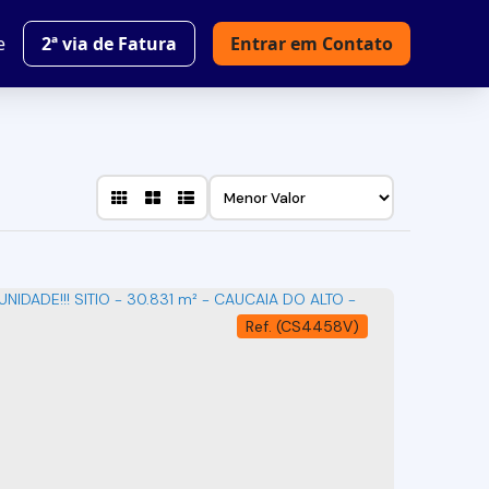
e
2ª via de Fatura
Entrar em Contato
(CS4458V)