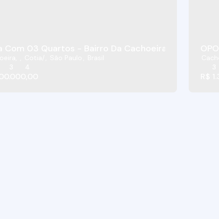
 Com 03 Quartos - Bairro Da Cachoeira Caucaia - C
OPOR
oeira
,
Cotia
,
São Paulo
,
Brasil
Cach
3
4
3
00.000,00
R$
1.