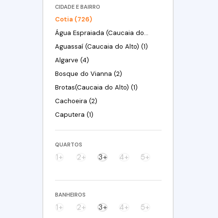
CIDADE E BAIRRO
Cotia (726)
Água Espraiada (Caucaia do Alto) (19)
Aguassaí (Caucaia do Alto) (1)
Algarve (4)
Bosque do Vianna (2)
Brotas(Caucaia do Alto) (1)
Cachoeira (2)
Caputera (1)
Centreville (10)
Centro (1)
QUARTOS
Chácara Canta Galo (11)
1+
2+
3+
4+
5+
Chácara Eliana (3)
Chácara Granja Velha (5)
BANHEIROS
Chácara Nossa Senhora de Fátima Taboleiro Verde (3)
1+
2+
3+
4+
5+
Chácara Ondas Verdes (34)