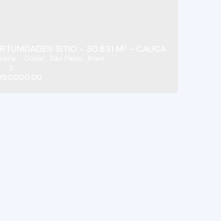
otia/SP
TUNIDADE!!! SITIO - 30.831 M² - CAUCAIA DO ALTO 
oeira
,
Cotia
,
São Paulo
,
Brasil
3
350.000,00