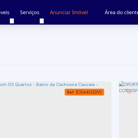
veis
Serviços
Área do client
Anunciar Imóvel
(CS44032V)