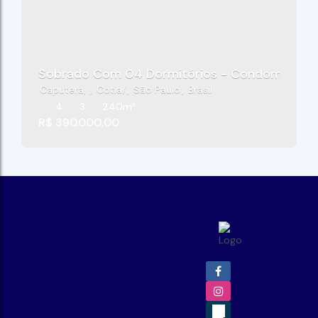
Caputera
,
Cotia
,
São Paulo
,
Brasil
4
3
240m²
R$
390.000,00