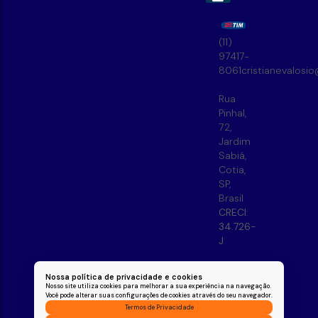
(11)
97417-
8061
cristianevalosi
Rua
Pinhal
,
72
,
Jardim
Sabiá
,
Cotia
,
SP
,
Brasil
CRECI:
34.726-
J
Nossa política de privacidade e cookies
Nosso site utiliza cookies para melhorar a sua experiência na navegação.
Você pode alterar suas configurações de cookies através do seu navegador.
Termos de Privacidade