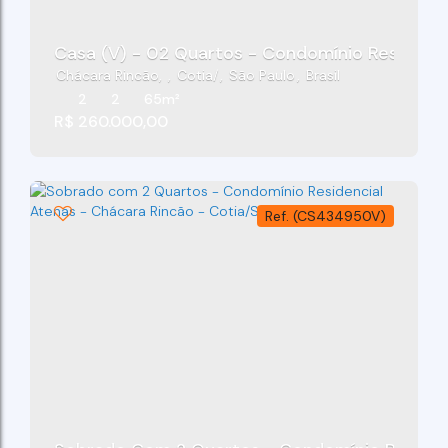
Casa (V) - 02 Quartos - Condomínio Residenci
Chácara Rincão
,
Cotia
,
São Paulo
,
Brasil
2
2
65m²
R$
260.000,00
(CS434950V)