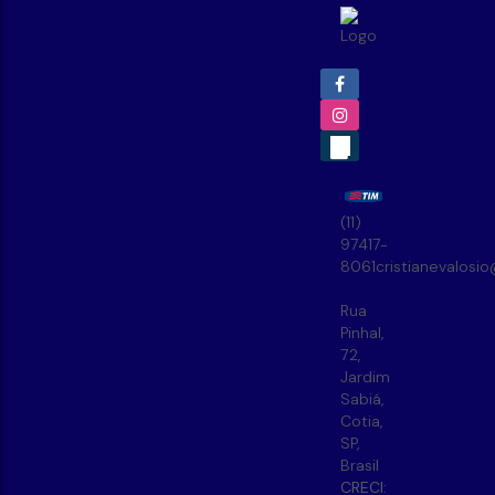
(11)
97417-
8061
cristianevalosi
Rua
Pinhal
,
72
,
Jardim
Sabiá
,
Cotia
,
SP
,
Brasil
CRECI: