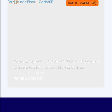
(CS54408V)
Casa A Venda - 2 Dormitórios - Bosque Dos Pá
Chácara Rincão
,
Cotia
,
São Paulo
,
Brasil
2
2
60m²
R$
365.000,00