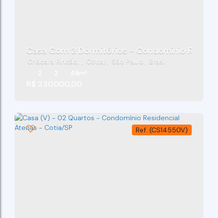
Casa Com 2 Dormitórios - Condomínio Residen
Chácara Rincão
,
Cotia
,
São Paulo
,
Brasil
2
2
48m²
R$
230.000,00
(CS14550V)