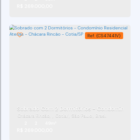
R$
269.000,00
(CS47441V)
Sobrado Com 2 Dormitórios - Condomínio Resi
Chácara Rincão
,
Cotia
,
São Paulo
,
Brasil
2
2
49m²
R$
269.000,00