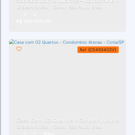
Sobrado Com 2 Quartos - Condomínio Residenc
Chácara Rincão
,
Cotia
,
São Paulo
,
Brasil
2
2
R$
265.000,00
(CS493402V)
Casa Com 02 Quartos - Condomínio Atenas - 
Chácara Rincão
,
Cotia
,
São Paulo
,
Brasil
2
2
60m²