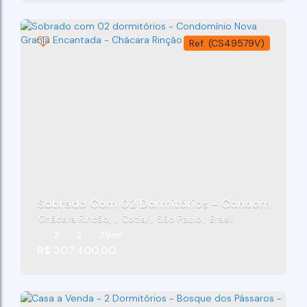
(CS49579V)
Sobrado Com 02 Dormitórios - Condomínio Nov
Chácara Rincão
,
Cotia
,
São Paulo
,
Brasil
2
2
79m²
R$
307.400,00