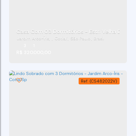
Casa Com 03 Dormitórios - Estr. Velha Da Olar
Jardim Arco-Íris
,
Cotia
,
São Paulo
,
Brasil
3
1
R$
320.000,00
(CS482022V)