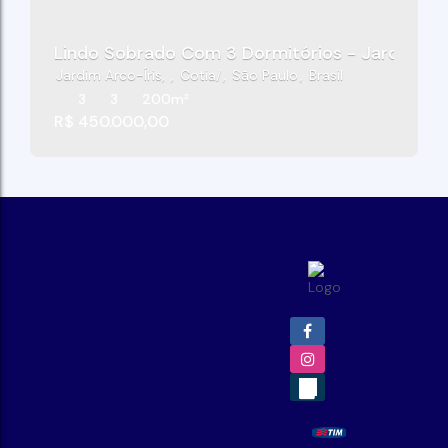
Lindo Sobrado Com 3 Dormitórios - Jardim Arc
Jardim Arco-Íris
,
Cotia
,
São Paulo
,
Brasil
3
3
200m²
R$
450.000,00