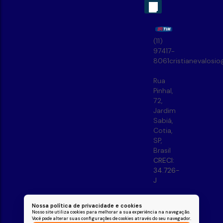
(11)
97417-
8061
cristianevalosi
Rua
Pinhal
,
72
,
Jardim
Sabiá
,
Cotia
,
SP
,
Brasil
CRECI:
34.726-
J
Nossa política de privacidade e cookies
Nosso site utiliza cookies para melhorar a sua experiência na navegação.
Você pode alterar suas configurações de cookies através do seu navegador.