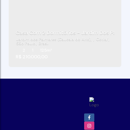
Casa Com 2 Dormitórios - Jardim Dos Palmares
Jardim dos Palmares (Caucaia do Alto)
,
Cotia
,
São Paulo
,
Brasil
2
1
125m²
R$
210.000,00