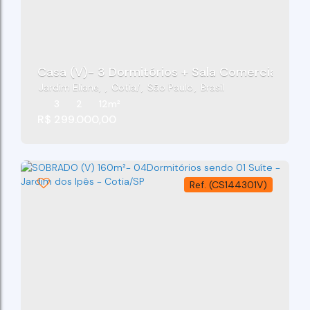
Casa (V)- 3 Dormitórios + Sala Comercial - Jar
Jardim Eliane
,
Cotia
,
São Paulo
,
Brasil
3
2
12m²
R$
299.000,00
(CS144301V)