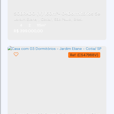
Jardim Eliane
,
Cotia
,
São Paulo
,
Brasil
4
2
115m²
R$
399.000,00
(CS47988V)