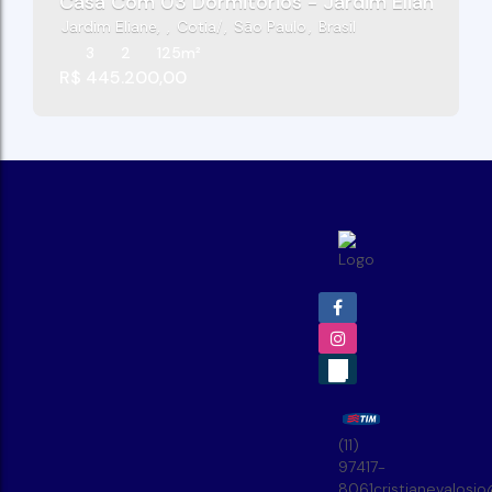
Casa Com 03 Dormitórios - Jardim Eliane - Co
Jardim Eliane
,
Cotia
,
São Paulo
,
Brasil
3
2
125m²
R$
445.200,00
(11)
97417-
8061
cristianevalosi