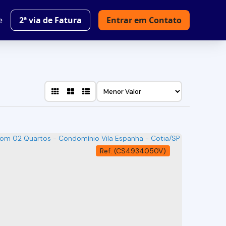
e
2ª via de Fatura
Entrar em Contato
(CS4934050V)