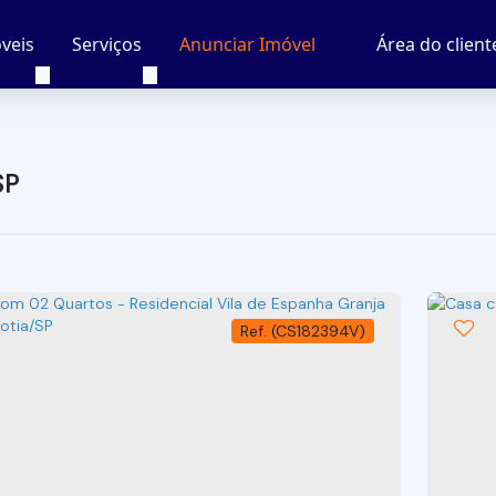
veis
Serviços
Área do client
Anunciar Imóvel
SP
(CS182394V)