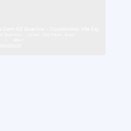
ja Viana - Cotia/SP
 Com 02 Quartos - Condomínio Vila Espanha - Cotia
m Guerreiro
,
Cotia
,
São Paulo
,
Brasil
1
88m²
10.000,00