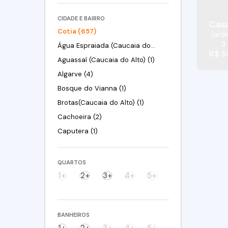
CIDADE E BAIRRO
Casa
Cotia (657)
Jardi
3
Água Espraiada (Caucaia do Alto) (19)
R$
5
Aguassaí (Caucaia do Alto) (1)
Algarve (4)
Bosque do Vianna (1)
Brotas(Caucaia do Alto) (1)
Cachoeira (2)
Caputera (1)
Centreville (10)
Centro (1)
QUARTOS
Chácara Canta Galo (10)
1+
2+
3+
4+
5+
Chácara Eliana (2)
Chácara Granja Velha (5)
BANHEIROS
Chácara Nossa Senhora de Fátima Taboleiro Verde (3)
1+
2+
3+
4+
5+