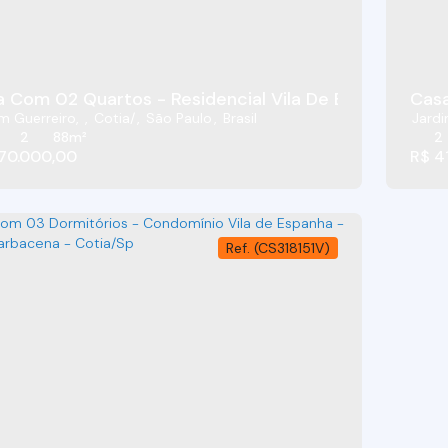
 Com 02 Quartos - Residencial Vila De Espanha Gran
Casa
m Guerreiro
,
Cotia
,
São Paulo
,
Brasil
Jardi
2
88m²
2
70.000,00
R$
4
(CS318151V)