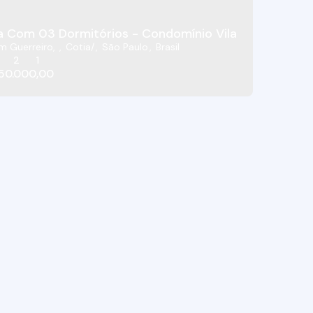
 Com 03 Dormitórios - Condomínio Vila De Espanha 
m Guerreiro
,
Cotia
,
São Paulo
,
Brasil
2
1
50.000,00