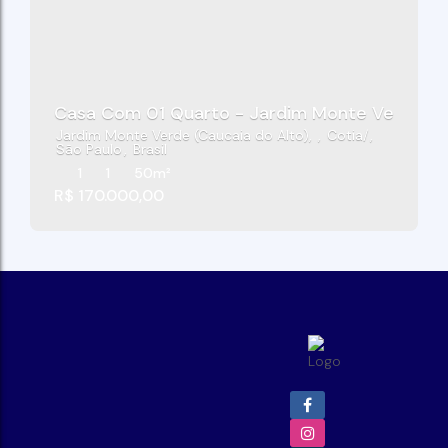
Casa Com 01 Quarto - Jardim Monte Verde - C
Jardim Monte Verde (Caucaia do Alto)
,
Cotia
,
São Paulo
,
Brasil
1
1
50m²
R$
170.000,00