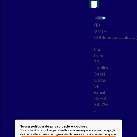
(11)
97417-
8061
cristianevalosi
Rua
Pinhal
,
72
,
Jardim
Sabiá
,
Cotia
,
SP
,
Brasil
CRECI:
34.726-
J
Nossa política de privacidade e cookies
Nosso site utiliza cookies para melhorar a sua experiência na navegação.
Você pode alterar suas configurações de cookies através do seu navegador.