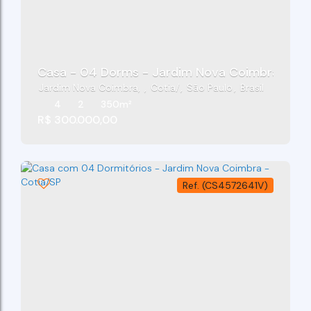
Casa - 04 Dorms - Jardim Nova Coimbra - Co
Jardim Nova Coimbra
,
Cotia
,
São Paulo
,
Brasil
4
2
350m²
R$
300.000,00
(CS4572641V)