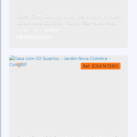
Casa Com 04 Dormitórios - Jardim Nova C
Jardim Nova Coimbra
,
Cotia
,
São Paulo
,
Brasil
4
2
1500m²
R$
650.000,00
(CS474723V)