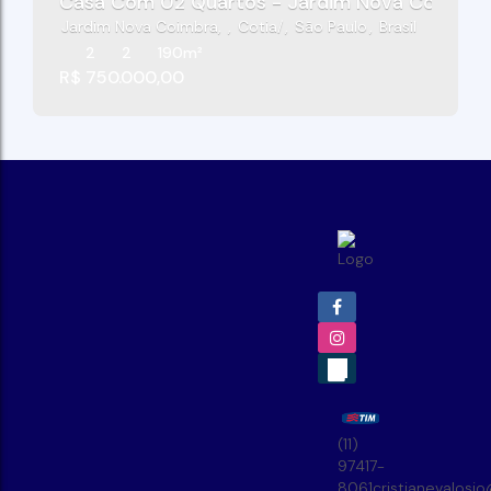
Casa Com 02 Quartos - Jardim Nova Coimbra 
Jardim Nova Coimbra
,
Cotia
,
São Paulo
,
Brasil
2
2
190m²
R$
750.000,00
(11)
97417-
8061
cristianevalosi