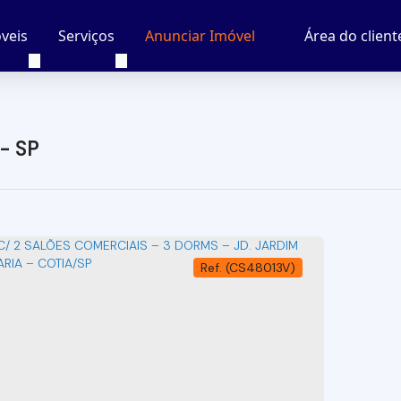
veis
Serviços
Área do client
Anunciar Imóvel
- SP
(CS48013V)