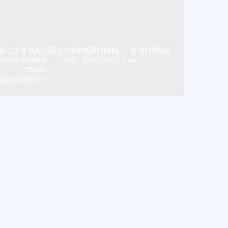
A C/ 2 SALÕES COMERCIAIS – 3 DORMS – JD. JARDI
im Santa Maria
,
Cotia
,
São Paulo
,
Brasil
1
253m²
.200.000,00