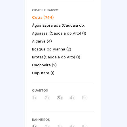
CIDADE E BAIRRO
Cotia (744)
Água Espraiada (Caucaia do Alto) (21)
Aguassaí (Caucaia do Alto) (1)
Algarve (4)
Bosque do Vianna (2)
Brotas(Caucaia do Alto) (1)
Cachoeira (2)
Caputera (1)
Centreville (10)
Centro (1)
QUARTOS
Chácara Canta Galo (11)
1+
2+
3+
4+
5+
Chácara Eliana (3)
Chácara Granja Velha (5)
BANHEIROS
Chácara Nossa Senhora de Fátima Taboleiro Verde (3)
1+
2+
3+
4+
5+